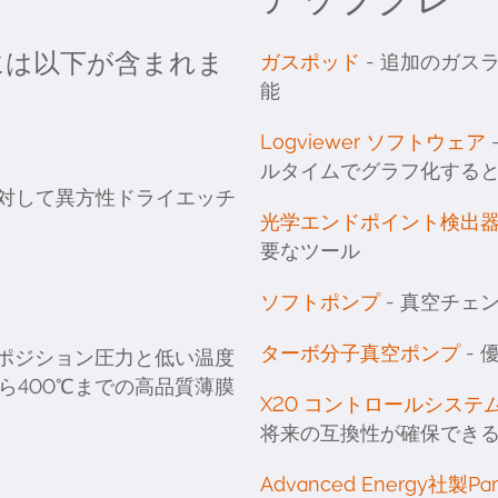
リーズには以下が含まれま
ガスポッド
- 追加のガス
能
Logviewer ソフトウェア
ルタイムでグラフ化する
に対して異方性ドライエッチ
光学エンドポイント検出
要なツール
ソフトポンプ
- 真空チェ
ターボ分子真空ポンプ
-
デポジション圧力と低い温度
ら400℃までの高品質薄膜
X20 コントロールシステ
将来の互換性が確保でき
Advanced Energy社製