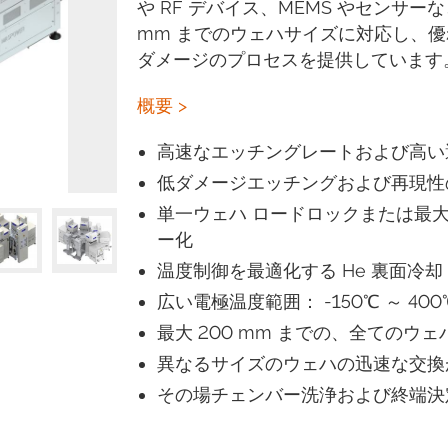
や RF デバイス、MEMS やセンサー
mm までのウェハサイズに対応し、
ダメージのプロセスを提供しています
概要 >
高速なエッチングレートおよび高い
低ダメージエッチングおよび再現性
単一ウェハ ロードロックまたは最大
ー化
温度制御を最適化する He 裏面冷却
広い電極温度範囲： -150℃ ～ 400
最大 200 mm までの、全てのウ
異なるサイズのウェハの迅速な交換
その場チェンバー洗浄および終端決