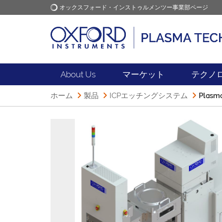
オックスフォード・インストゥルメンツー事業部ページ
オックスフォード・インス
アプリケーション
トゥルメンツ
About Us
マーケット
テクノ
ホーム
製品
ICPエッチングシステム
Plas