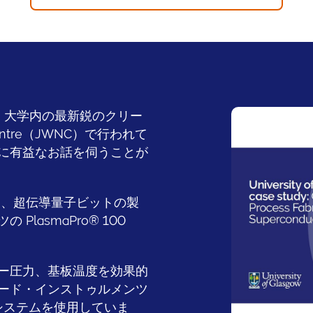
から、大学内の最新鋭のクリー
n Centre（JWNC）で行われて
に有益なお話を伺うことが
erai 氏は、超伝導量子ビットの製
lasmaPro® 100
。
ー圧力、基板温度を効果的
ード・インストゥルメンツ
ッチングシステムを使用していま