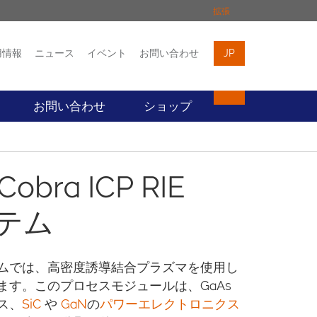
拡張
用情報
ニュース
イベント
お問い合わせ
JP
イベント
お問い合わせ
お問い合わせ
ショップ
 Cobra ICP RIE
テム
 RIE システムでは、高密度誘導結合プラズマを使用し
す。このプロセスモジュールは、GaAs
クス、
SiC
や
GaN
の
パワーエレクトロニクス