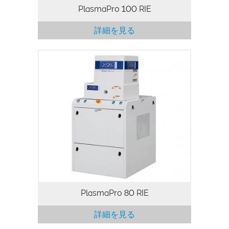
PlasmaPro 100 RIE
詳細を見る
PlasmaPro 80 リアクティブイオンエッチ
ング（RIE）は、コンパクトな省スペース
のシステムであり、多様なエッチングとデ
ポジションのソリューションを、使い易い
大気装入方式で実現できます。設置や使用
が簡単ですが、プロセスの品質はそのまま
です。大気装入設計は、迅速なウェハー装
入と抽出を可能にし、研究やプロトタイ
プ、少量生産に理想的です。最適化された
電極冷却および優れた基板温度の制御によ
り、高性能プロセスを実現します。
PlasmaPro 80 RIE
詳細を見る