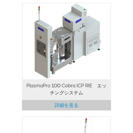
PlasmaPro 100 Cobra ICP RIE システム
では、高密度誘導結合プラズマを使用し
て、高速なエッチングレートを実現しま
す。このプロセスモジュールは、GaAs や
InP レーザーオプトエレクトロニクス、
SiC や GaNのパワーエレクトロニクスや
RF デバイス、MEMS やセンサーなど、多
くの分野で使用されている、 200 mm ま
でのウェハサイズに対応し、優れた均一
性、高スループット、高精度、低ダメージ
のプロセスを提供しています。
PlasmaPro 100 Cobra ICP RIE エッ
チングシステム
詳細を見る
PlasmaPro 100 PECVD システムは、屈