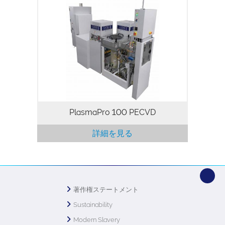
折率、応力、電気特性、ウェットケミカル
エッチング速度などの膜特性を制御し、優
れた均一性を持つ高品質な薄膜製造用の特
別に設計されたシステムです。当社の最先
端のプラズマ CVD システムは、絶縁膜の
パッシベーション（例：SiO2、SixNy）、
炭化ケイ素、アモルファスシリコン、ハー
ドマスク蒸着、反射防止コーティングに適
しています。
PlasmaPro 100 PECVD
詳細を見る
著作権ステートメント
Sustainability
Modern Slavery