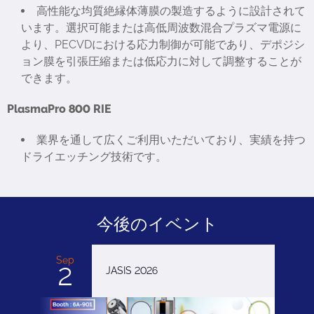
高性能な均質絶縁体薄膜の製造するように設計されて
います。選択可能または高低周波数混合プラズマ電源に
より、PECVDにおける応力制御が可能であり、デポジシ
ョン膜を引張圧縮または低応力に対して調整することが
できます。
PlasmaPro 800 RIE
業界を通して広くご利用いただいており、実績を持つ
ドライエッチング技術です。
今後のイベント
Sep
2
JASIS 2026