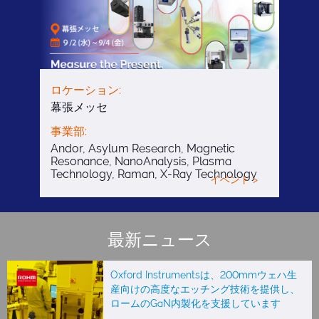
ロケーション:
幕張メッセ
事業部:
Andor, Asylum Research, Magnetic
Resonance, NanoAnalysis, Plasma
Technology, Raman, X-Ray Technology
イベント >
最新ニュース
Oxford Instrumentsは、200mmウェハ生
産向けの高度なエッチング技術を提供し、
ロームのGaN内製化を支援しています