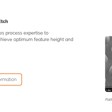
Etch
es process expertise to
chieve optimum feature height and
ormation
Patt