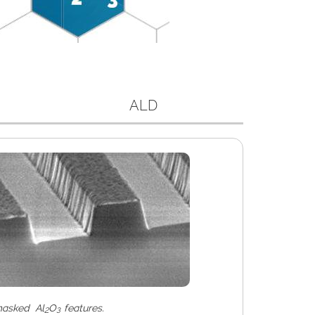
ALD
masked Al
O
features.
2
3