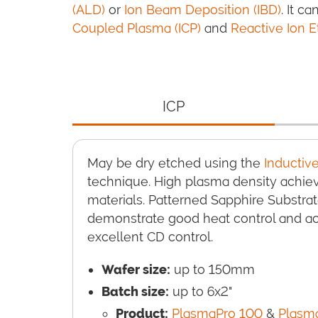
(ALD)
or
Ion Beam Deposition (IBD)
. It c
Coupled Plasma (ICP)
and
Reactive Ion E
ICP
May be dry etched using the
Inductiv
technique. High plasma density achiev
materials. Patterned Sapphire Substrat
demonstrate good heat control and a
excellent CD control.
Wafer size:
up to 150mm
Batch size:
up to 6x2"
Product:
PlasmaPro 100
&
Plasma