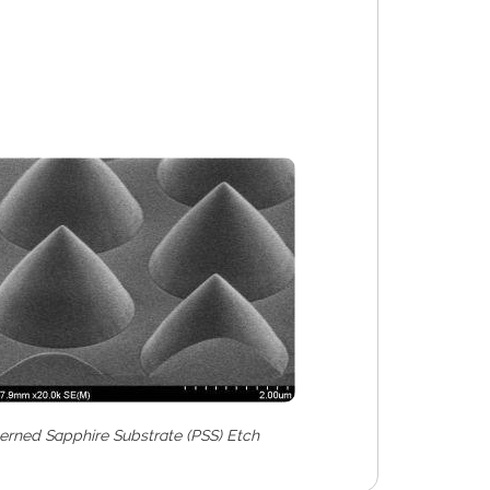
erned Sapphire Substrate (PSS) Etch