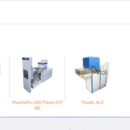
E
PlasmaPro 100 Polaris ICP
FlexAL ALD
RIE