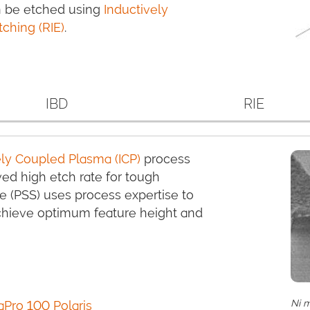
an be etched using
Inductively
tching (RIE)
.
IBD
RIE
ely Coupled Plasma (ICP)
process
ed high etch rate for tough
e (PSS) uses process expertise to
chieve optimum feature height and
Ni 
Pro 100 Polaris