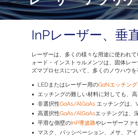
InPレーザー、垂直
レーザーは、多くの様々な用途に使われて
ォード・インストゥルメンツは、固体レーザー
ズマプロセスについて、多くのノウハウを
LEDまたはレーザー用の
GaNエッチング
エッチングの難しい材料に対しても、高
非選択性
GaAs/AlGaAs
エッチングは、V
高選択性
GaAs/AlGaAs
エッチングは、深
平滑な側壁の
InP導波路
やレーザーファ
マスク、パッシベーション、メサ、アイ