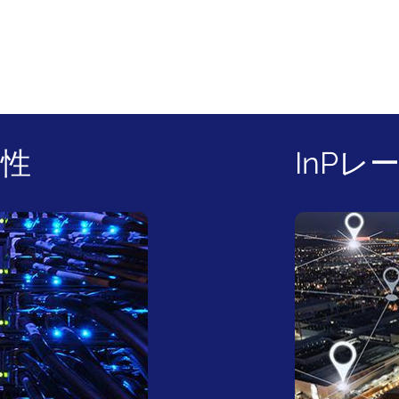
頼性
InP