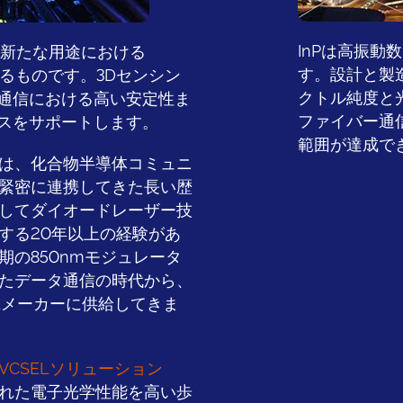
InPは高振
、新たな用途における
す。設計と製
よるものです。3Dセンシン
クトル純度と
通信における高い安定性ま
ファイバー通信
スをサポートします。
範囲が達成で
は、化合物半導体コミュニ
緊密に連携してきた長い歴
してダイオードレーザー技
する20年以上の経験があ
期の850nmモジュレータ
たデータ通信の時代から、
ELメーカーに供給してきま
VCSELソリューション
れた電子光学性能を高い歩