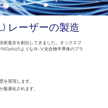
L) レーザーの製造
の技術進歩を創出してきました。オックスフ
AlGaAsのようなⅢ-Ⅴ化合物半導体のプラ
側壁を実現します。
性が最適化されます。
。