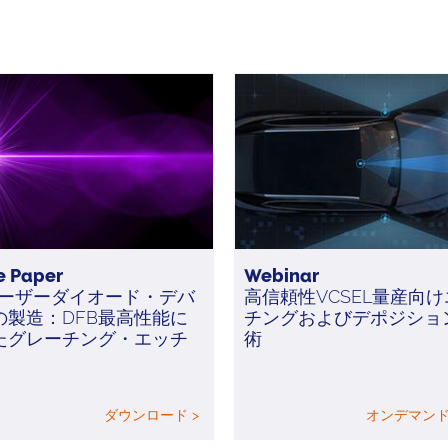
e Paper
Webinar
Pレーザーダイオード・デバ
高信頼性VCSEL量産向
の製造：DFB最高性能に
チングおよびデポジショ
たグレーチング・エッチ
術
ダウンロード >
オンデマンド