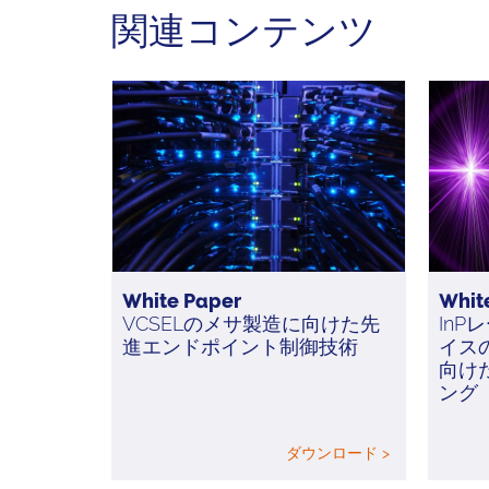
関連コンテンツ
White Paper
Whit
VCSELのメサ製造に向けた先
In
進エンドポイント制御技術
イス
向け
ング
ダウンロード >