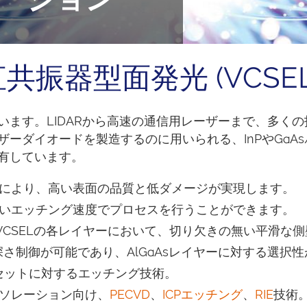
共振器型面発光 (VCSE
います。LIDARから高速の通信用レーザーまで、多く
ダイオードを製造するのに用いられる、InPやGaAs/
有しています。
により、高い表面の品質と低ダメージが実現します。
いエッチング速度でプロセスを行うことができます。
CSELの各レイヤーにおいて、切り欠きの無い平滑な
さ制御が可能であり、AlGaAsレイヤーに対する選択
セットに対するエッチング技術。
ソレーション向け、
PECVD
、
ICPエッチング
、
RIE
技術