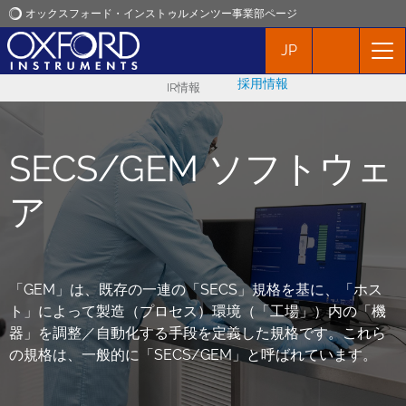
オックスフォード・インストゥルメンツー事業部ページ
JP
オックスフォード・インストゥルメンツ
採用情報
IR情報
アプリケーション
SECS/GEM ソフトウェ
プロダクト
ア
ニュース
イベント
「GEM」は、既存の一連の「SECS」規格を基に、「ホス
ト」によって製造（プロセス）環境（「工場」）内の「機
お問い合わせ
器」を調整／自動化する手段を定義した規格です。これら
の規格は、一般的に「SECS/GEM」と呼ばれています。