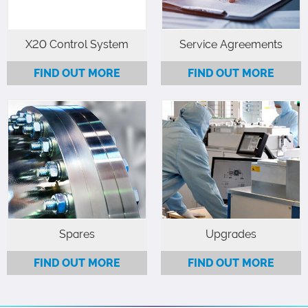
X20 Control System
Service Agreements
FIND OUT MORE
FIND OUT MORE
Browse our range of
Browse and order high-
upgrades that can both
quality OEM parts and
extend the life of your
consumables for your
system and improve
system.
functionality.
Spares
Upgrades
FIND OUT MORE
FIND OUT MORE