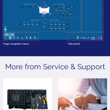
More from Service & Support
The X20 Control System
Take a look at our Self
delivers a future proof,
Sufficiency, Priority
flexible and reliable tool
Support and Production
with increased system
Critical global service
intellect.
agreement packages.