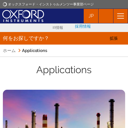
オックスフォード・インストゥルメンツー事業部ページ
JP
オックスフォード・インストゥルメンツ
採用情報
IR情報
アプリケーション
何をお探しですか？
拡張
ホーム
Applications
プロダクト
Applications
ニュース
イベント
お問い合わせ