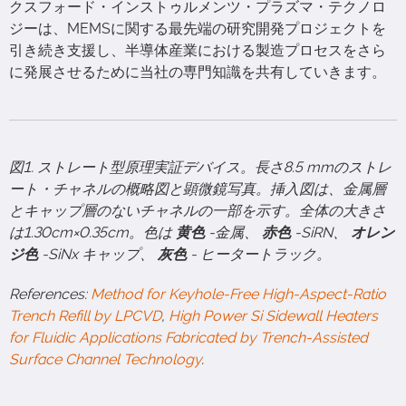
クスフォード・インストゥルメンツ・プラズマ・テクノロ
ジーは、MEMSに関する最先端の研究開発プロジェクトを
引き続き支援し、半導体産業における製造プロセスをさら
に発展させるために当社の専門知識を共有していきます。
図1. ストレート型原理実証デバイス。長さ8.5 mmのストレ
ート・チャネルの概略図と顕微鏡写真。挿入図は、金属層
とキャップ層のないチャネルの一部を示す。全体の大きさ
は1.30cm×0.35cm。色は
黄色
-金属、
赤色
-SiRN、
オレン
ジ色
-SiNx キャップ、
灰色
- ヒータートラック。
References:
Method for Keyhole-Free High-Aspect-Ratio
Trench Refill by LPCVD
,
High Power Si Sidewall Heaters
for Fluidic Applications Fabricated by Trench-Assisted
Surface Channel Technology
.