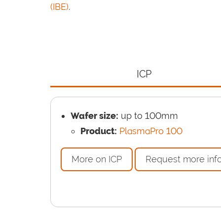
(IBE)
.
ICP
Wafer size:
up to 100mm
Product:
PlasmaPro 100
More on ICP
Request more inf