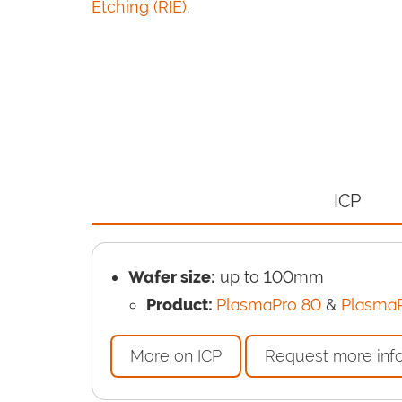
Etching (RIE)
.
ICP
Wafer size:
up to 100mm
Product:
PlasmaPro 80
&
Plasma
More on ICP
Request more inf