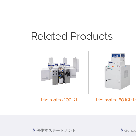
Related Products
PlasmaPro 100 RIE
PlasmaPro 80 ICP R
著作権ステートメント
Gende