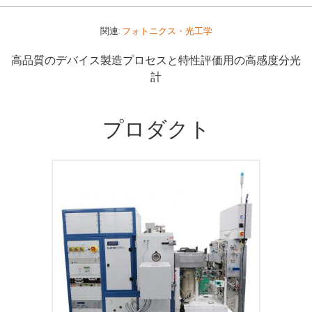
関連:
フォトニクス・光工学
高品質のデバイス製造プロセスと特性評価用の高感度分光
計
プロダクト
当社のイオンビームデポジション製品は、
高品質で高密度かつ滑らかな表面を持つ、
薄膜デポジションを実現することで、選ん
でいただいています。イオンビーム技術
は、単一ツールで最大限のシステム活用が
可能で、エッチングやデポジションに対し
て、非常に多様な手法を提供できます。当
社のシステムには、大気装入、単一基板真
空予備室、そしてカセット交換方式を含
む、柔軟なハードウェアのオプションがあ
ります。システムの仕様は、用途に合わせ