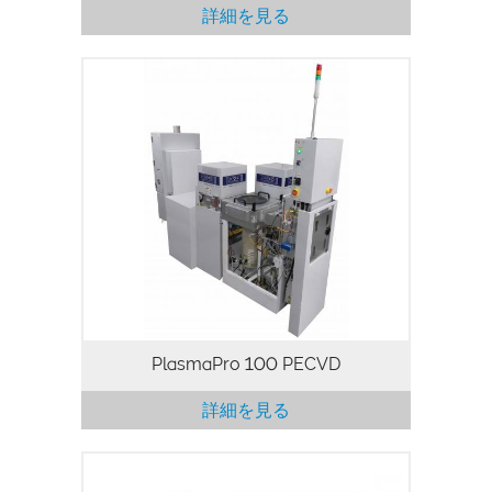
詳細を見る
PlasmaPro 100 PECVD システムは、屈
折率、応力、電気特性、ウェットケミカル
エッチング速度などの膜特性を制御し、優
れた均一性を持つ高品質な薄膜製造用の特
別に設計されたシステムです。当社の最先
端のプラズマ CVD システムは、絶縁膜の
パッシベーション（例：SiO2、SixNy）、
炭化ケイ素、アモルファスシリコン、ハー
ドマスク蒸着、反射防止コーティングに適
しています。
PlasmaPro 100 PECVD
詳細を見る