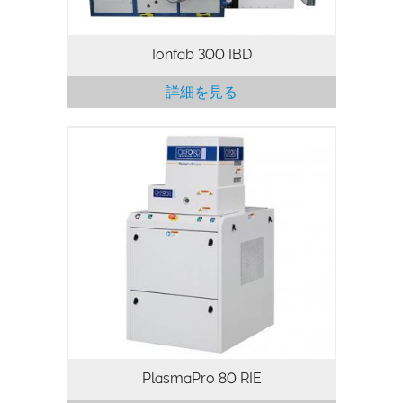
て綿密に調整され、迅速かつ再現性のある
結果を実現します。
Ionfab 300 IBD
詳細を見る
PlasmaPro 80 リアクティブイオンエッチ
ング（RIE）は、コンパクトな省スペース
のシステムであり、多様なエッチングとデ
ポジションのソリューションを、使い易い
大気装入方式で実現できます。設置や使用
が簡単ですが、プロセスの品質はそのまま
です。大気装入設計は、迅速なウェハー装
入と抽出を可能にし、研究やプロトタイ
プ、少量生産に理想的です。最適化された
電極冷却および優れた基板温度の制御によ
り、高性能プロセスを実現します。
PlasmaPro 80 RIE