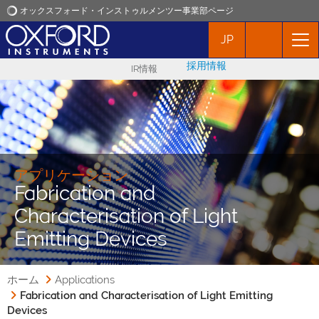
オックスフォード・インストゥルメンツー事業部ページ
JP
オックスフォード・インストゥルメンツ
採用情報
IR情報
アプリケーション
プロダクト
ニュース
アプリケーション
Fabrication and
Characterisation of Light
イベント
Emitting Devices
お問い合わせ
ホーム
Applications
Fabrication and Characterisation of Light Emitting
Devices