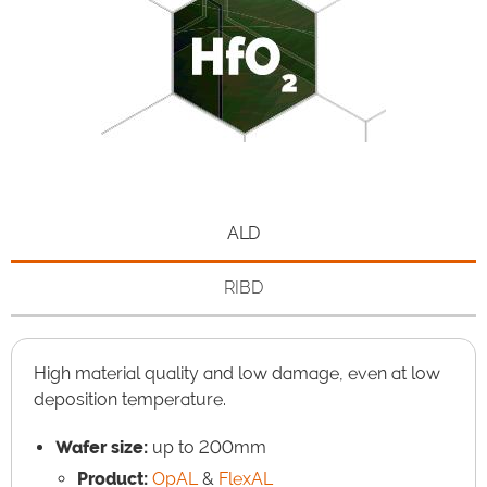
ALD
RIBD
High material quality and low damage, even at low
deposition temperature.
Wafer size:
up to 200mm
Product:
OpAL
&
FlexAL