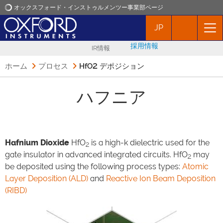
オックスフォード・インストゥルメンツー事業部ページ
JP
オックスフォード・インストゥルメンツ
採用情報
IR情報
アプリケーション
ホーム
プロセス
HfO2 デポジション
プロダクト
ハフニア
ニュース
Hafnium Dioxide
HfO
is a high-k dielectric used for the
2
イベント
gate insulator in advanced integrated circuits. HfO
may
2
be deposited using the following process types:
Atomic
お問い合わせ
Layer Deposition (ALD)
and
Reactive Ion Beam Deposition
(RIBD)