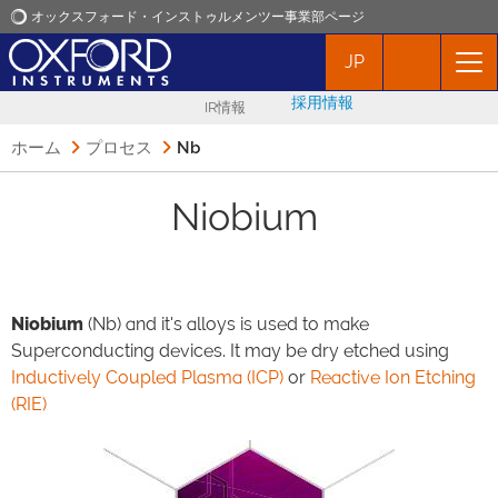
オックスフォード・インストゥルメンツー事業部ページ
JP
オックスフォード・インストゥルメンツ
採用情報
IR情報
アプリケーション
ホーム
プロセス
Nb
プロダクト
Niobium
ニュース
Niobium
(Nb) and it's alloys is used to make
イベント
Superconducting devices. It may be dry etched using
Inductively Coupled Plasma (ICP)
or
Reactive Ion Etching
お問い合わせ
(RIE)