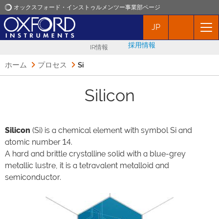
オックスフォード・インストゥルメンツー事業部ページ
JP
オックスフォード・インストゥルメンツ
採用情報
IR情報
アプリケーション
ホーム
プロセス
Si
プロダクト
Silicon
ニュース
Silicon
(Si) is a chemical element with symbol Si and
atomic number 14.
イベント
A hard and brittle crystalline solid with a blue-grey
metallic lustre, it is a tetravalent metalloid and
お問い合わせ
semiconductor.